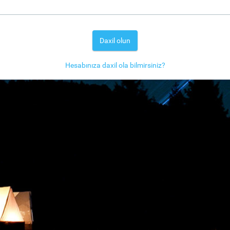
Daxil olun
Hesabınıza daxil ola bilmirsiniz?