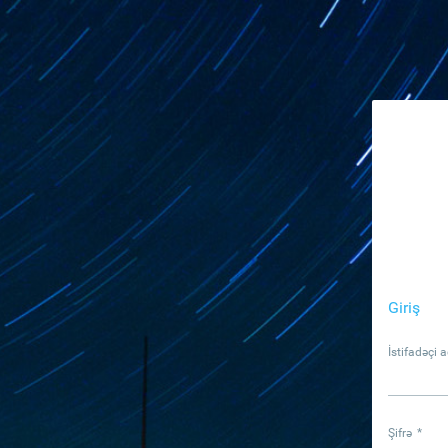
Giriş
İstifadəçi a
Şifrə
*